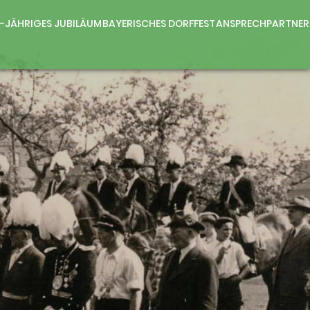
0-JÄHRIGES JUBILÄUM
BAYERISCHES DORFFEST
ANSPRECHPARTNER