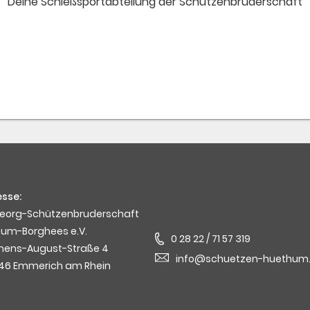
Deine Schießsportabteilung der Schützenbruderschaft
sse:
Georg-Schützenbruderschaft
hum-Borghees e.V.
0 28 22 / 71 57 319
mens-August-Straße 4
info@schuetzen-huethum
46 Emmerich am Rhein