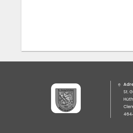
Adre
St. 
Hüt
Cle
464