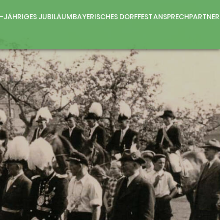
0-JÄHRIGES JUBILÄUM
BAYERISCHES DORFFEST
ANSPRECHPARTNER